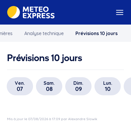
nières
Analyse technique
Prévisions 10 jours
Prévisions 10 jours
Ven.
Sam.
Dim.
Lun.
07
08
09
10
Mis à jour le 07/08/2026 à 17:09 par Alexandre Slowik