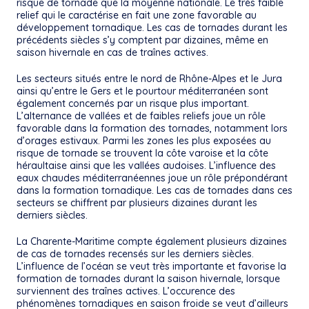
risque de tornade que la moyenne nationale. Le très faible
relief qui le caractérise en fait une zone favorable au
développement tornadique. Les cas de tornades durant les
précédents siècles s’y comptent par dizaines, même en
saison hivernale en cas de traînes actives.
Les secteurs situés entre le nord de Rhône-Alpes et le Jura
ainsi qu’entre le Gers et le pourtour méditerranéen sont
également concernés par un risque plus important.
L’alternance de vallées et de faibles reliefs joue un rôle
favorable dans la formation des tornades, notamment lors
d’orages estivaux. Parmi les zones les plus exposées au
risque de tornade se trouvent la côte varoise et la côte
héraultaise ainsi que les vallées audoises. L’influence des
eaux chaudes méditerranéennes joue un rôle prépondérant
dans la formation tornadique. Les cas de tornades dans ces
secteurs se chiffrent par plusieurs dizaines durant les
derniers siècles.
La Charente-Maritime compte également plusieurs dizaines
de cas de tornades recensés sur les derniers siècles.
L’influence de l’océan se veut très importante et favorise la
formation de tornades durant la saison hivernale, lorsque
surviennent des traînes actives. L’occurence des
phénomènes tornadiques en saison froide se veut d’ailleurs