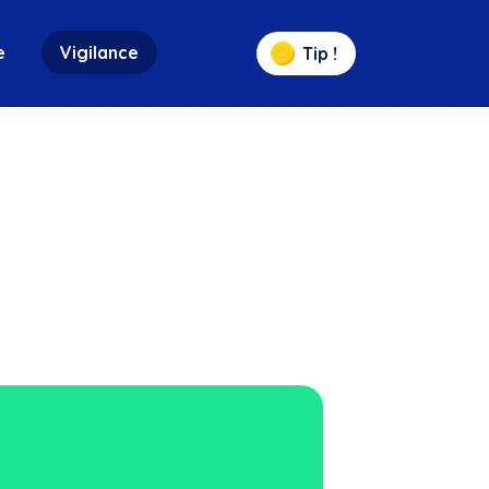
e
Vigilance
Tip !