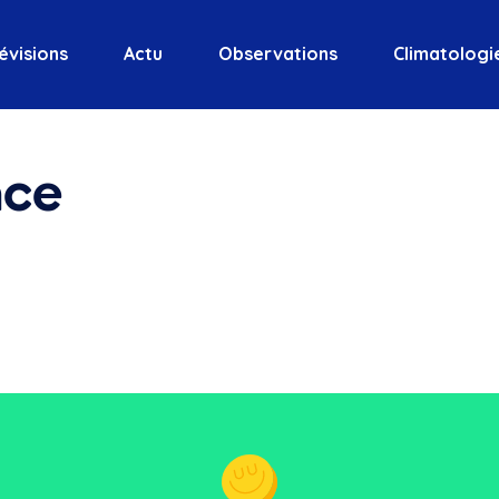
évisions
Actu
Observations
Climatologi
nce