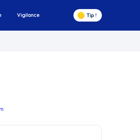
e
Vigilance
Tip !
om