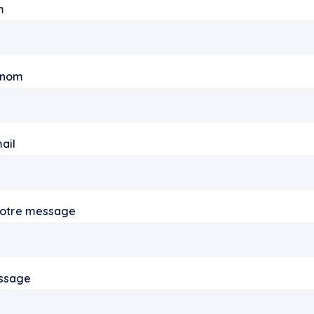
m
énom
ail
votre message
ssage