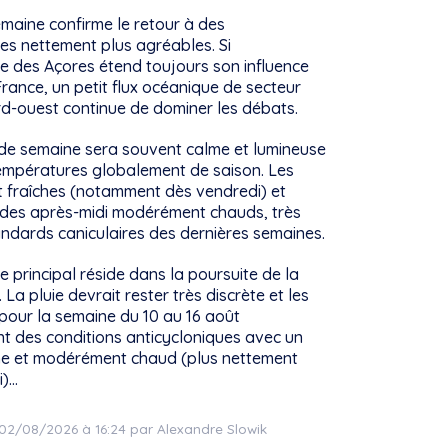
emaine confirme le retour à des
es nettement plus agréables. Si
ne des Açores étend toujours son influence
France, un petit flux océanique de secteur
rd-ouest continue de dominer les débats.
in de semaine sera souvent calme et lumineuse
empératures globalement de saison. Les
t fraîches (notamment dès vendredi) et
r des après-midi modérément chauds, très
andards caniculaires des dernières semaines.
 principal réside dans la poursuite de la
 La pluie devrait rester très discrète et les
pour la semaine du 10 au 16 août
t des conditions anticycloniques avec un
e et modérément chaud (plus nettement
i)…
e 02/08/2026 à 16:24 par Alexandre Slowik