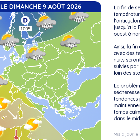
La fin de s
températur
l’anticyclo
jusqu’à la 
ouest à no
Ainsi, la f
avec des t
nuits seron
suivies pa
loin des st
Le problème
sécheresse.
tendances 
maintiennen
temps calm
dans le mid
Mis à jour l