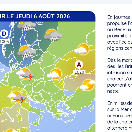
En journée 
propulse l’
au Benelux 
proximité d
avec l’éclo
régions cen
Dès le mard
des Îles Br
intrusion su
chaleur s’
pourront en
nette.
En milieu d
sur la Mer 
océanique l
de la chale
alternera n