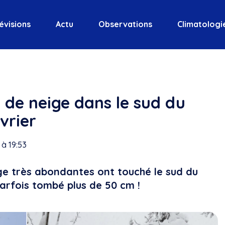
évisions
Actu
Observations
Climatologi
 de neige dans le sud du
vrier
 à 19:53
e très abondantes ont touché le sud du
parfois tombé plus de 50 cm !