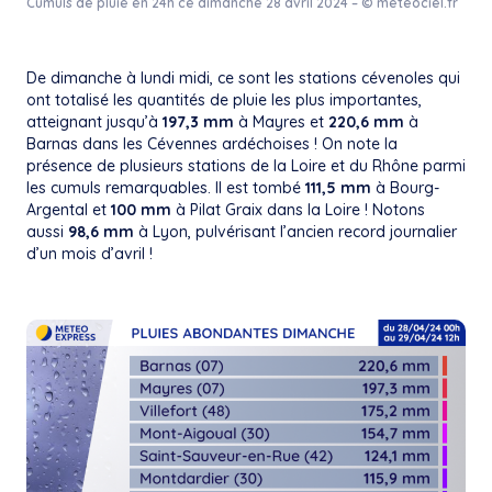
Cumuls de pluie en 24h ce dimanche 28 avril 2024 – © meteociel.fr
De dimanche à lundi midi, ce sont les stations cévenoles qui
ont totalisé les quantités de pluie les plus importantes,
atteignant jusqu’à
197,3 mm
à Mayres et
220,6 mm
à
Barnas dans les Cévennes ardéchoises ! On note la
présence de plusieurs stations de la Loire et du Rhône parmi
les cumuls remarquables. Il est tombé
111,5 mm
à Bourg-
Argental et
100 mm
à Pilat Graix dans la Loire ! Notons
aussi
98,6 mm
à Lyon, pulvérisant l’ancien record journalier
d’un mois d’avril !