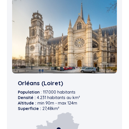
Orléans (Loiret)
Population
: 117.000 habitants
Densité :
4.231 habitants au km²
Altitude :
min 90m - max 124m
Superficie :
27,48km²