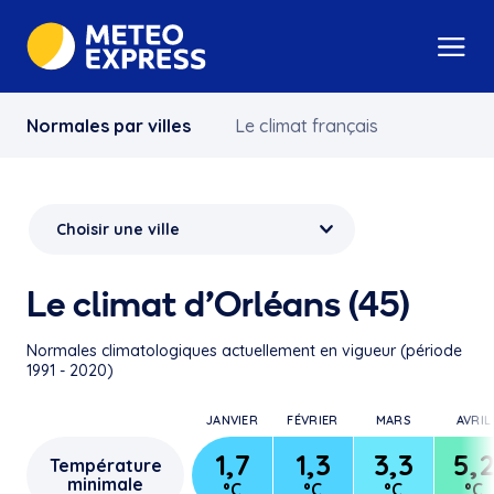
Normales par villes
Le climat français
Le climat d’Orléans (45)
Normales climatologiques actuellement en vigueur (période
1991 - 2020)
JANVIER
FÉVRIER
MARS
AVRIL
1,7
1,3
3,3
5,
Température
minimale
°C
°C
°C
°C