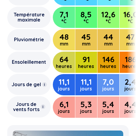
7,1
8,5
12,6
16,
Température
maximale
°C
°C
°C
°C
48
45
44
47
Pluviométrie
mm
mm
mm
mm
64
91
146
18
Ensoleillement
heures
heures
heures
heure
11,1
11,1
7,0
2,
Jours de gel
i
jours
jours
jours
jour
6,1
5,3
5,4
4,
Jours de
i
vents forts
jours
jours
jours
jour