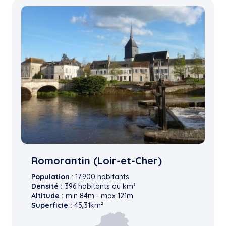
Romorantin (Loir-et-Cher)
Population
: 17.900 habitants
Densité :
396 habitants au km²
Altitude :
min 84m - max 121m
Superficie :
45,31km²