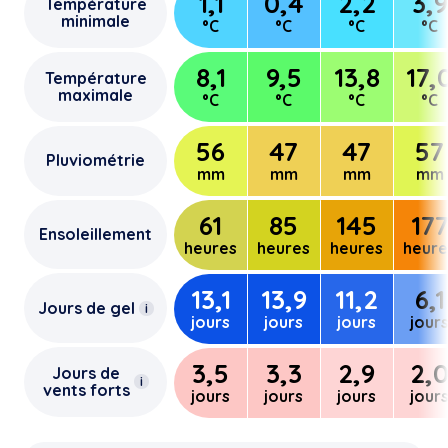
1,1
0,4
2,2
3,9
Température
minimale
°C
°C
°C
°C
8,1
9,5
13,8
17,
Température
maximale
°C
°C
°C
°C
56
47
47
57
Pluviométrie
mm
mm
mm
mm
61
85
145
17
Ensoleillement
heures
heures
heures
heure
13,1
13,9
11,2
6,1
Jours de gel
i
jours
jours
jours
jour
3,5
3,3
2,9
2,
Jours de
i
vents forts
jours
jours
jours
jour