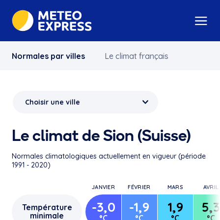
Normales par villes
Le climat français
Le climat de Sion (Suisse)
Normales climatologiques actuellement en vigueur (période
1991 - 2020)
JANVIER
FÉVRIER
MARS
AVRIL
-3,0
-1,9
1,9
5,3
Température
minimale
°C
°C
°C
°C