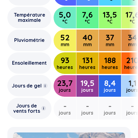
5,0
7,6
13,5
17,
Température
maximale
°C
°C
°C
°C
52
40
37
34
Pluviométrie
mm
mm
mm
mm
93
131
188
21
Ensoleillement
heures
heures
heures
heure
23,7
19,5
8,4
1,1
Jours de gel
i
jours
jours
jours
jour
-
-
-
-
Jours de
i
vents forts
jours
jours
jours
jour