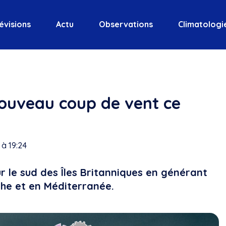
évisions
Actu
Observations
Climatologi
nouveau coup de vent ce
à 19:24
r le sud des Îles Britanniques en générant
che et en Méditerranée.