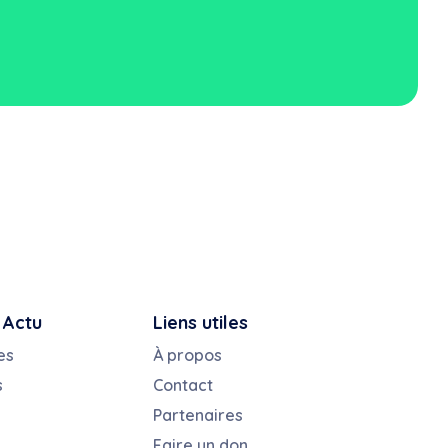
 Actu
Liens utiles
es
À propos
s
Contact
Partenaires
Faire un don