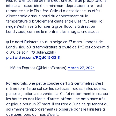
Plus tard en soirée de mercredi, une zone de précipitations
intenses – associée à un minimum dépressionnaire – est
remontée sur le Finistère. Celle-ci a occasionné un effet
d’isothermie dans le nord du département où la
température a brutalement chuté entre 0 et 1°C ! Ainsi, la
neige s’est mise à tomber à gros flocons à Brest ou
Landivisiau, comme le montrent les images ci-dessous.
❄️ Le nord-Finistère sous la neige ce 27 mars ! Images de
Landivisiau où la température a chuté de 11°C cet après-midi
à 0°C ce soir ! (© JulienBzhh)
pic.twitter.com/RQdCf5KChS
— Météo Express (@MeteoExpress)
March 27, 2024
Par endroits, une petite couche de 1 à 2 centimètres s’est
même formée au sol sur les surfaces froides, telles que les
pelouses, toitures ou véhicules. Ce fut notamment le cas sur
les hauteurs des Monts d’Arrée, offrant une ambiance très
atypique pour un 27 mars. Il est rare qu’une neige tenant au
sol (même temporairement) s’observe dans le Finistère à
quelques jours du mois d’avril…