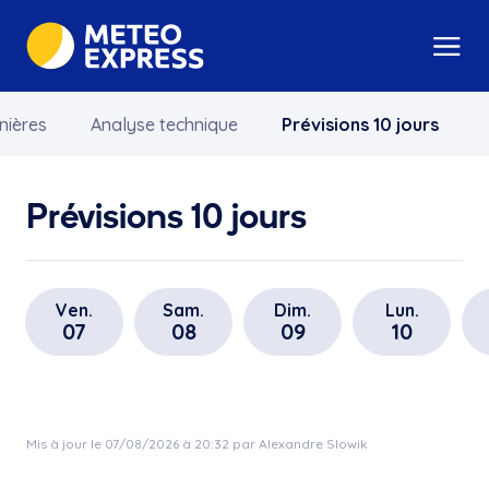
nières
Analyse technique
Prévisions 10 jours
Prévisions 10 jours
Ven.
Sam.
Dim.
Lun.
07
08
09
10
Mis à jour le 07/08/2026 à 20:32 par Alexandre Slowik