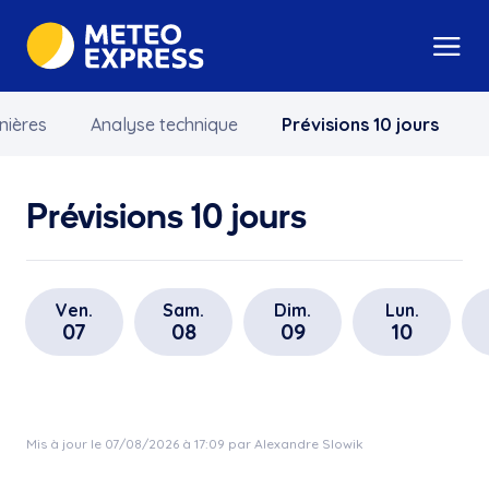
nières
Analyse technique
Prévisions 10 jours
Prévisions 10 jours
Ven.
Sam.
Dim.
Lun.
07
08
09
10
Mis à jour le 07/08/2026 à 17:09 par Alexandre Slowik