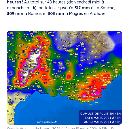
heures
! Au total sur 48 heures (de vendredi midi à
dimanche midi), on totalise jusqu’à
317 mm
à La Souche,
309 mm
à Barnas et
303 mm
à Mayres en Ardèche !
Cumuls de pluie du 8 mars 2024 à 12h au 10 mars 2024 à 12h – ©