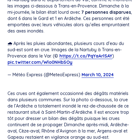
les images ci-dessous à Trans-en-Provence. Dimanche à la
mi-journée, le bilan était lourd avec
7 personnes disparues
,
dont 6 dans le Gard et 1 en Ardèche. Ces personnes ont été
emportées avec leurs véhicules alors qu’elles empruntaient
des axes inondés.
🌧️ Après les pluies abondantes, plusieurs cours d’eau du
sud-est sont en crue. Images de la Nartuby à Trans-en-
Provence dans le Var. (©
https://t.co/PqYaArlSAY
)
pic.twitter.com/Wlo0NHbSOy
— Météo Express (@MeteoExpress)
March 10, 2024
Ces crues ont également occasionné des dégâts matériels
dans plusieurs communes. Sur la photo ci-dessous, la crue
de l’Ardèche a totalement inondé le rez-de-chaussée de ce
restaurant situé à Saint-Martin-d’Ardèche. Il est encore trop
tôt pour dresser un bilan des dégâts puisque les crues
continuent de se propager. Dimanche après-midi, Ardèche-
aval, Cèze-aval, Rhône d’Avignon à la mer, Argens-aval et
Gapeau restaient en vigilance orange au sud-est.