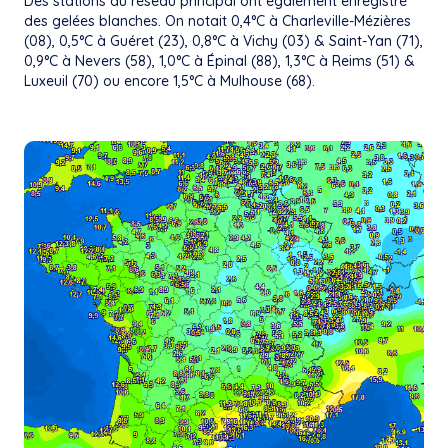
Des stations du réseau principal ont également enregistré
des gelées blanches. On notait 0,4°C à Charleville-Mézières
(08), 0,5°C à Guéret (23), 0,8°C à Vichy (03) & Saint-Yan (71),
0,9°C à Nevers (58), 1,0°C à Épinal (88), 1,3°C à Reims (51) &
Luxeuil (70) ou encore 1,5°C à Mulhouse (68).