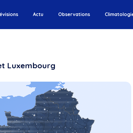
évisions
Actu
Observations
Climatologi
 et Luxembourg