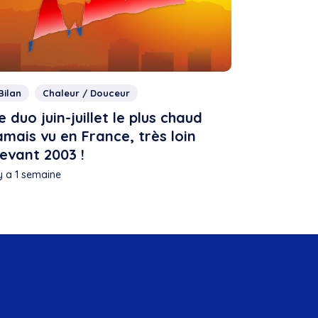
Bilan
Chaleur / Douceur
e duo juin-juillet le plus chaud
amais vu en France, très loin
evant 2003 !
 y a 1 semaine