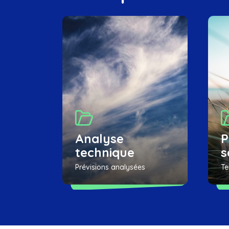
Analyse
P
technique
s
Prévisions analysées
Te