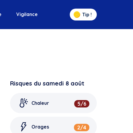
e
Vigilance
Tip !
Risques du samedi 8 août
Chaleur
5
/6
Orages
2
/4