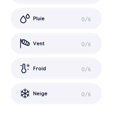
Pluie
0
/6
Vent
0
/6
Froid
0
/6
Neige
0
/6