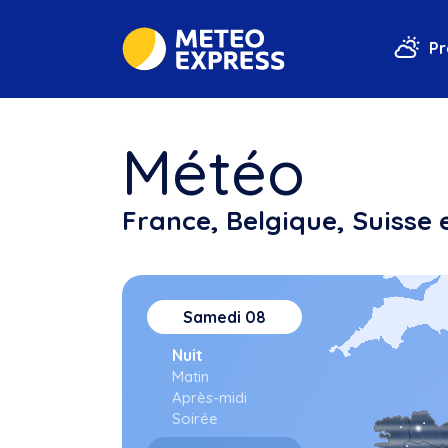
Pr
Météo
France, Belgique, Suisse
Samedi
08
Nuit
Matin
Après-midi
Soirée