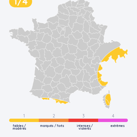
1
/4
1
2
3
4
faibles /
marqués / forts
intenses /
extrêmes
modérés
violents