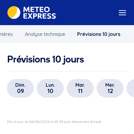
nières
Analyse technique
Prévisions 10 jours
Prévisions 10 jours
Dim.
Lun.
Mar.
Mer.
09
10
11
12
Mis à jour le 08/08/2026 à 20:38 par Alexandre Slowik